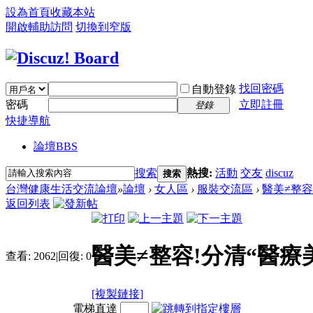
設為首頁
收藏本站
開啟輔助訪問
切換到窄版
找回密碼
自動登錄
密碼
立即註冊
登錄
快捷導航
論壇
BBS
搜索
熱搜:
活動
交友
discuz
搜索
台灣健康生活交流論壇
»
論壇
›
女人區
›
服裝交流區
›
醫美≠整容
返回列表
醫美≠整容!分清“醫療
查看:
2062
|
回復:
0
[複製鏈接]
電梯直達