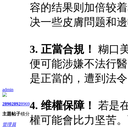
容的结果则加倍较着
决一些皮膚問题和邊
3. 正當合規！
糊口
便可能涉嫌不法行醫
是正當的，遭到法令
admin
4. 维權保障！
若是
2890
2892
8969
主題
帖子
積分
權可能會比力坚苦。
管理員