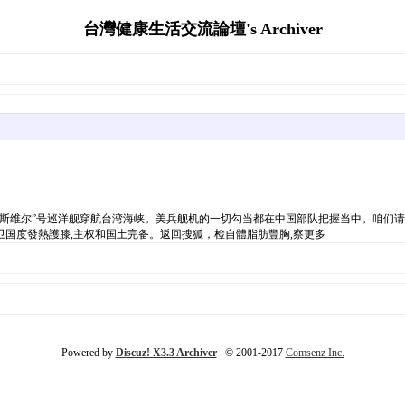
台灣健康生活交流論壇's Archiver
斯洛斯维尔”号巡洋舰穿航台湾海峡。美兵舰机的一切勾当都在中国部队把握当中。咱们
国度發熱護膝,主权和国土完备。返回搜狐，检自體脂肪豐胸,察更多
Powered by
Discuz! X3.3 Archiver
© 2001-2017
Comsenz Inc.