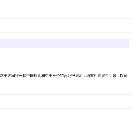
请求美方固守一其中国原则和中美三个结合公报划定，稳重处置涉台问题，以避