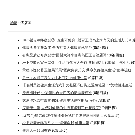
論壇
› 酒店區
2023體坛年终盘點③ “處處可健身”,體育正成為上海市民的生活方式
(0
健康头条荣获双奖,全力打造大健康資讯平台
(0篇回復)
有機品质获名家點赞!國醫大師李佃贵為匠王台酒题词!
(0篇回復)
松下空调官宣王楚钦元生活力代言人合作,共同與Z世代唤醒元气生活
(
承德市隆化县卫健局開展“國家免费药具 共享美好健康生活”宣傳活動...
贵州：农體工程助力山村百姓過健康生活
(0篇回復)
【倡树美德健康生活方式】文登區环山街道温泉社區：“美德健康生活...
後疫情時代,中梁玺悦台大四房的新健康标准
(0篇回復)
家用净水器推薦哪個好,健康生活選擇的新趋势
(0篇回復)
疫情後生活,人們對健康的生活要求到了什麼程度?
(0篇回復)
...(东莞)展览會,讓按摩椅引领我們走進健康智能新...
(0篇回復)
松果健康攻略系列之一•读懂自我,健康生活
(0篇回復)
健康人生只因有你
(0篇回復)