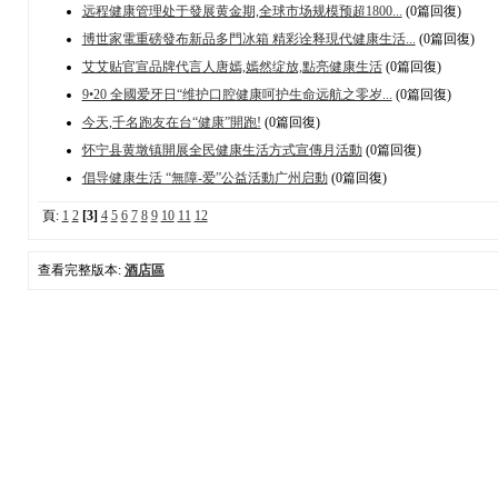
远程健康管理处于發展黄金期,全球市场规模预超1800...
(0篇回復)
博世家電重磅發布新品多門冰箱 精彩诠释現代健康生活...
(0篇回復)
艾艾贴官宣品牌代言人唐嫣,嫣然绽放,點亮健康生活
(0篇回復)
9•20 全國爱牙日“维护口腔健康呵护生命远航之零岁...
(0篇回復)
今天,千名跑友在台“健康”開跑!
(0篇回復)
怀宁县黄墩镇開展全民健康生活方式宣傳月活動
(0篇回復)
倡导健康生活 “無障-爱”公益活動广州启動
(0篇回復)
頁:
1
2
[3]
4
5
6
7
8
9
10
11
12
查看完整版本:
酒店區